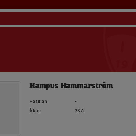
Hampus Hammarström
Position
-
Ålder
23 år