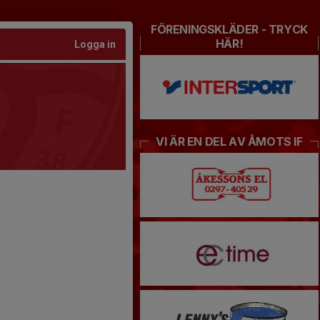
FÖRENINGSKLÄDER - TRYCK
HÄR!
Logga in
VI ÄR EN DEL AV ÅMOTS IF