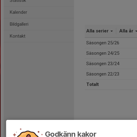
Statistik
Kalender
Bildgalleri
Alla serier
Alla år
Kontakt
Säsongen 25/26
Säsongen 24/25
Säsongen 23/24
Säsongen 22/23
Totalt
Godkänn kakor