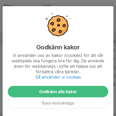
Ålder
14 år
ALLA SERIER
ALLA ÅR
Godkänn kakor
Säsongen 25/26
26
0
0
Vi använder oss av kakor (cookies) för att vår
Säsongen 24/25
21
0
0
webbplats ska fungera bra för dig. De används
även för webbanalys i syfte att hjälpa oss att
Säsongen 23/24
17
0
0
förbättra våra tjänster.
Säsongen 22/23
12
0
0
Så använder vi cookies
Totalt
76
0
0
Godkänn alla kakor
Bara nödvändiga