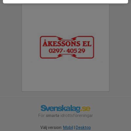
För
smarta
idrottsföreningar
Välj version:
Mobil
|
Desktop