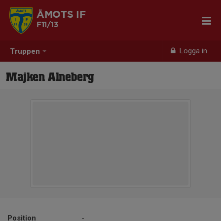
ÅMOTS IF
F11/13
Logga in
Truppen
Majken Alneberg
Position
-