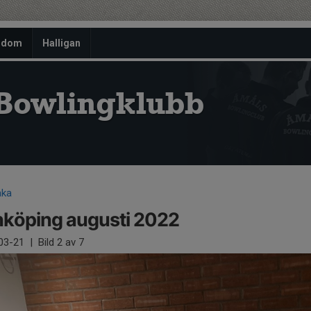
gdom
Halligan
Bowlingklubb
aka
köping augusti 2022
03-21
|
Bild
2
av 7