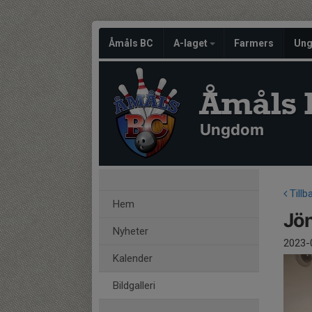
Åmåls BC
A-laget
Farmers
Un
Åmåls 
Ungdom
Tillb
Hem
Jön
Nyheter
2023-
Kalender
Bildgalleri