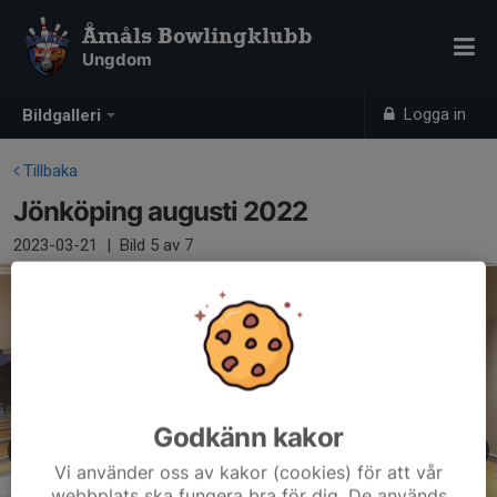
Åmåls Bowlingklubb
Ungdom
Logga in
Bildgalleri
Tillbaka
Jönköping augusti 2022
2023-03-21
|
Bild
5
av 7
Godkänn kakor
Vi använder oss av kakor (cookies) för att vår
webbplats ska fungera bra för dig. De används