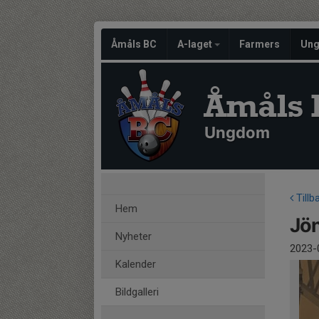
Åmåls BC
A-laget
Farmers
Un
Åmåls 
Ungdom
Tillb
Hem
Jön
Nyheter
2023-
Kalender
Bildgalleri