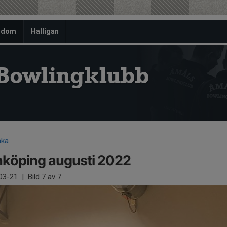
gdom
Halligan
Bowlingklubb
aka
köping augusti 2022
03-21
|
Bild
7
av 7