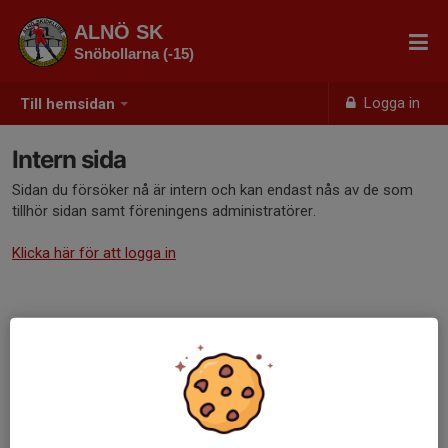
ALNÖ SK
Snöbollarna (-15)
Logga in
Till hemsidan
Intern sida
Sidan du försöker nå är intern och kan endast nås av de som
tillhör sidan samt föreningens administratörer.
Klicka här för att logga in