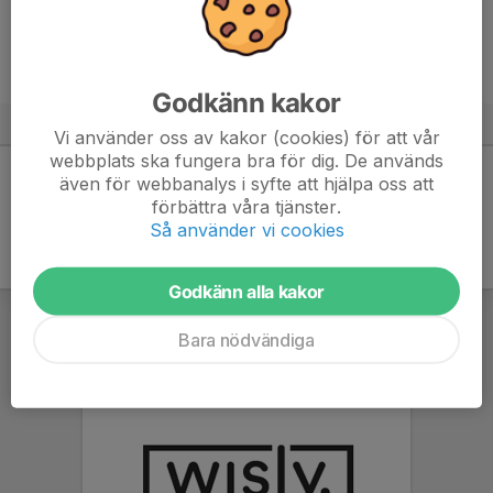
intresserad så tar jag med till onsdag 23/10. Camilla Röckner,
tel 070-3442881.
Camilla Röckner
16 okt 2019
Godkänn kakor
Svar (0 st)
Vi använder oss av kakor (cookies) för att vår
webbplats ska fungera bra för dig. De används
även för webbanalys i syfte att hjälpa oss att
Svara
förbättra våra tjänster.
Så använder vi cookies
Godkänn alla kakor
Bara nödvändiga