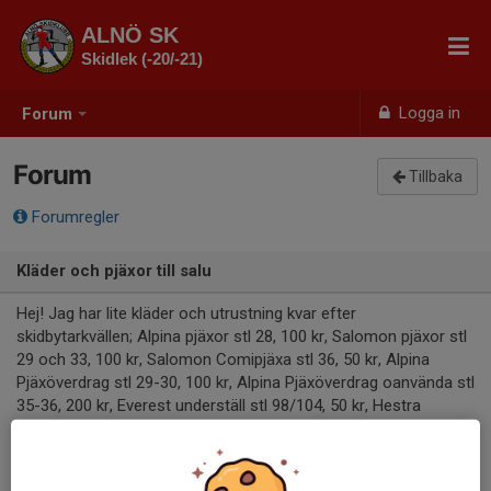
ALNÖ SK
Skidlek (-20/-21)
Logga in
Forum
Forum
Tillbaka
Forumregler
Kläder och pjäxor till salu
Hej! Jag har lite kläder och utrustning kvar efter
skidbytarkvällen; Alpina pjäxor stl 28, 100 kr, Salomon pjäxor stl
29 och 33, 100 kr, Salomon Comipjäxa stl 36, 50 kr, Alpina
Pjäxöverdrag stl 29-30, 100 kr, Alpina Pjäxöverdrag oanvända stl
35-36, 200 kr, Everest underställ stl 98/104, 50 kr, Hestra
tumhanske Gore tex stl 5, 50 kr, Everest vinteroverall med huva
stl 116, 100 kr och en varmare variant stl 116, 150 kr, Everest
vinteroverall med huva stl 104, 100 kr. Hör av er om ni är