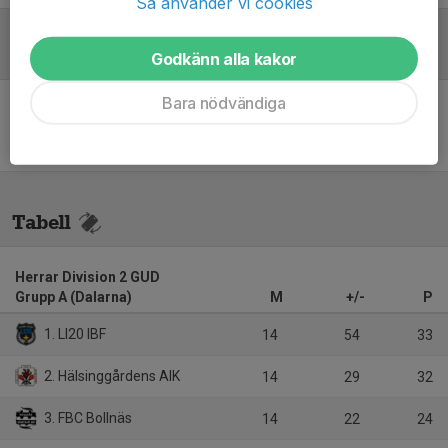
Så använder vi cookies
Referat
Godkänn alla kakor
Bara nödvändiga
Inget referat skrivet
Tabell
Herrar Division 2 GUD
Grupp A (Dalarna)
M
+/-
P
1. LI20 IBF
14
54
33
2. Hälsinggårdens AIK
14
29
32
3. FBC Bollnäs
14
22
24