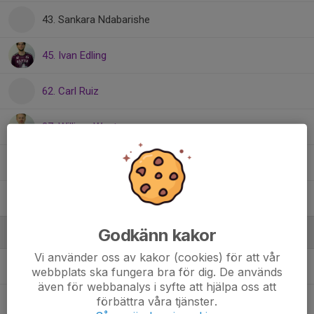
43. Sankara Ndabarishe
45. Ivan Edling
62. Carl Ruiz
87. William Westman
89. Emil Wallström
94. Olle Wälås
Godkänn kakor
Ledare
Vi använder oss av kakor (cookies) för att vår
Andreas Jonsson
Tränare
webbplats ska fungera bra för dig. De används
även för webbanalys i syfte att hjälpa oss att
förbättra våra tjänster.
Kim Nilsson
Materialansvarig