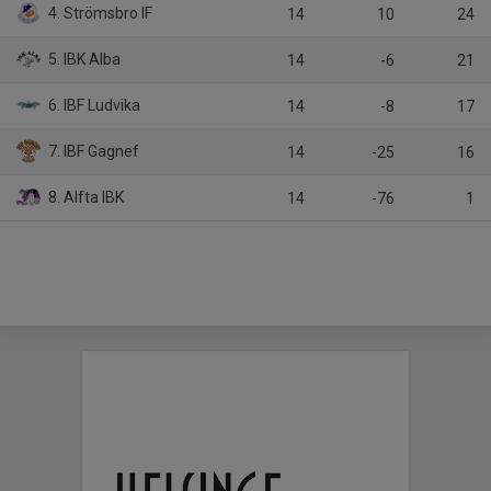
4. Strömsbro IF
14
10
24
5. IBK Alba
14
-6
21
6. IBF Ludvika
14
-8
17
7. IBF Gagnef
14
-25
16
8. Alfta IBK
14
-76
1