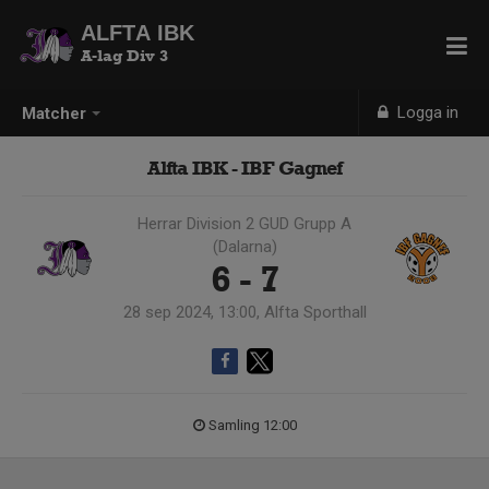
ALFTA IBK
A-lag Div 3
Logga in
Matcher
Alfta IBK - IBF Gagnef
Herrar Division 2 GUD Grupp A
(Dalarna)
6 - 7
28 sep 2024, 13:00, Alfta Sporthall
Samling 12:00