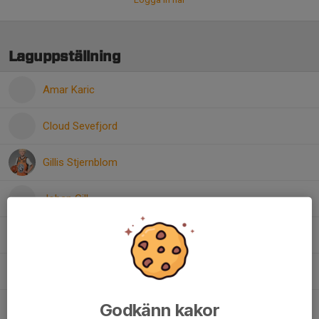
Laguppställning
Amar Karic
Cloud Sevefjord
Gillis Stjernblom
Joban Gill
Lucas Karlsson
Milo Broman
Godkänn kakor
Sebastian Alingcastre