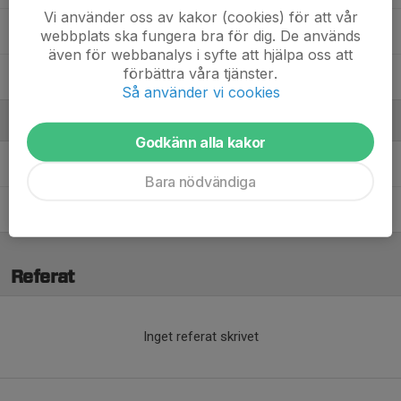
Vi använder oss av kakor (cookies) för att vår
Vide Crona
webbplats ska fungera bra för dig. De används
även för webbanalys i syfte att hjälpa oss att
förbättra våra tjänster.
Yahya Elnel
Så använder vi cookies
Ledare
Godkänn alla kakor
Jeffrey Alingcastre
Coach
Bara nödvändiga
Sean Alingcastre
Coach
Referat
Inget referat skrivet