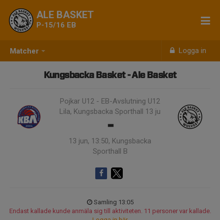
ALE BASKET
P-15/16 EB
Logga in
Matcher
Kungsbacka Basket - Ale Basket
Pojkar U12 - EB-Avslutning U12
Lila, Kungsbacka Sporthall 13 ju
-
13 jun, 13:50, Kungsbacka
Sporthall B
Samling 13:05
Endast kallade kunde anmäla sig till aktiviteten. 11 personer var kallade.
Logga in här