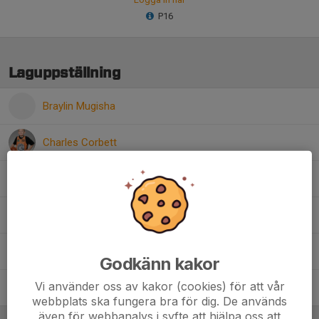
P16
Laguppställning
Braylin Mugisha
Charles Corbett
Jon Nasufi
Patrick Leissner
Victor Ågren Moncada
Godkänn kakor
Vi använder oss av kakor (cookies) för att vår
Vide Crona
webbplats ska fungera bra för dig. De används
även för webbanalys i syfte att hjälpa oss att