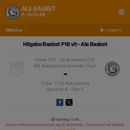
ALE BASKET
P-15/16 EB
Logga in
Matcher
Högsbo Basket P16 vit - Ale Basket
Pojkar U10 - EB-Avslutning U10
Blå, Kungsbacka Sporthall 13 jun
-
13 jun, 11:30, Kungsbacka
Sporthall A - Plan B
Samling 10:45
Endast kallade kunde anmäla sig till aktiviteten. 13 personer var kallade.
Logga in här