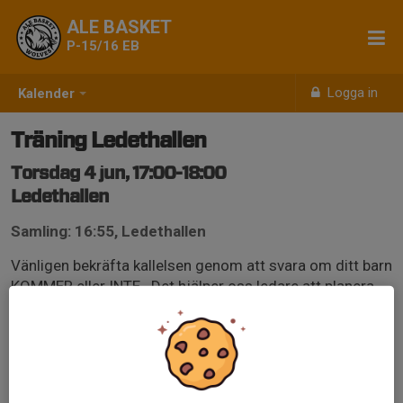
ALE BASKET
P-15/16 EB
Logga in
Kalender
Träning Ledethallen
Torsdag 4 jun, 17:00-18:00
Ledethallen
Samling: 16:55, Ledethallen
Vänligen bekräfta kallelsen genom att svara om ditt barn
KOMMER eller INTE . Det hjälper oss ledare att planera
övningen på bästa sätt tack.
Mvh, Ledarna