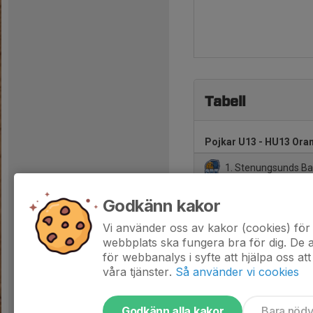
Tabell
Pojkar U13 - HU13 Oran
1. Stenungsunds Ba
2. Västra Hisingen 
Godkänn kakor
3. Ale Basket P14
Vi använder oss av kakor (cookies) för 
webbplats ska fungera bra för dig. De
för webbanalys i syfte att hjälpa oss att
våra tjänster.
Så använder vi cookies
Godkänn alla kakor
Bara nöd