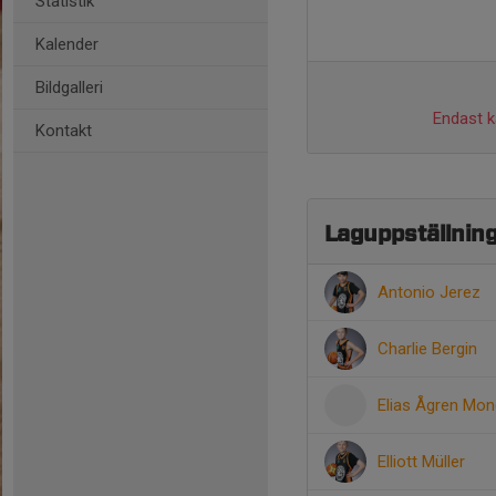
Statistik
Kalender
Bildgalleri
Endast ka
Kontakt
Laguppställnin
Antonio Jerez
Charlie Bergin
Elias Ågren Mo
Elliott Müller