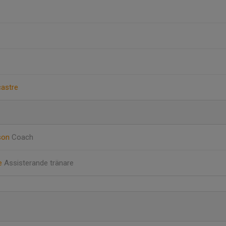
castre
son
Coach
re
Assisterande tränare