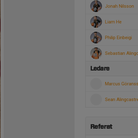
Jonah Nilsson
Liam He
Philip Einbeigi
Sebastian Aling
Ledare
Marcus Görans
Sean Alingcast
Referat