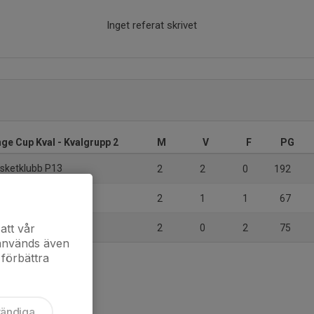
Inget referat skrivet
ge Cup Kval - Kvalgrupp 2
M
V
F
PG
sketklubb P13
2
2
0
192
Basketklubb
2
1
1
67
att vår
2
0
2
75
 används även
 förbättra
vändiga