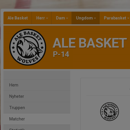
Ale Basket
Herr
Dam
Ungdom
Parabasket
ALE BASKET
P-14
Hem
Nyheter
Truppen
Matcher