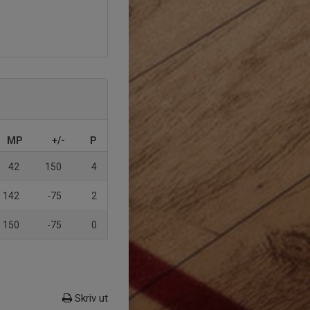
MP
+/-
P
42
150
4
142
-75
2
150
-75
0
Skriv ut