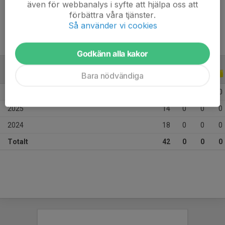
även för webbanalys i syfte att hjälpa oss att
Ålder
27 år
förbättra våra tjänster.
Så använder vi cookies
Godkänn alla kakor
ALLA SERIER
ALLA ÅR
Bara nödvändiga
2026
10
0
0
0
2025
14
0
0
0
2024
18
0
0
0
Totalt
42
0
0
0