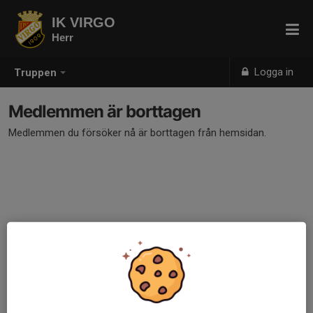
IK VIRGO
Herr
Logga in
Truppen
Medlemmen är borttagen
Medlemmen du försöker nå är borttagen från hemsidan.