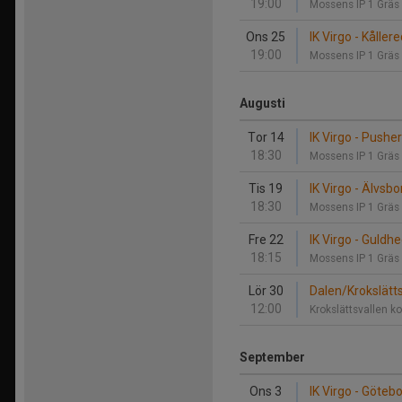
19:00
Mossens IP 1 Gräs
Ons 25
IK Virgo - Kåller
19:00
Mossens IP 1 Gräs
Augusti
Tor 14
IK Virgo - Push
18:30
Mossens IP 1 Gräs
Tis 19
IK Virgo - Älvsbo
18:30
Mossens IP 1 Gräs
Fre 22
IK Virgo - Guldh
18:15
Mossens IP 1 Gräs
Lör 30
Dalen/Krokslätts 
12:00
Krokslättsvallen k
September
Ons 3
IK Virgo - Göteb