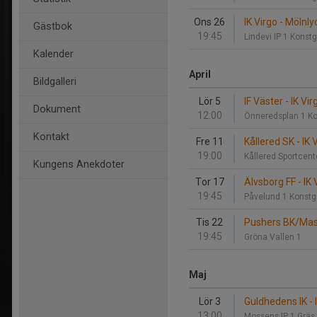
Ons 26
IK Virgo - Mölnly
Gästbok
19:45
Lindevi IP 1 Konst
Kalender
April
Bildgalleri
Lör 5
IF Väster - IK Vir
Dokument
12:00
Önneredsplan 1 K
Kontakt
Fre 11
Kållered SK - IK 
19:00
Kållered Sportcent
Kungens Anekdoter
Tor 17
Älvsborg FF - IK 
19:45
Påvelund 1 Konst
Tis 22
Pushers BK/Mash
19:45
Gröna Vallen 1
Maj
Lör 3
Guldhedens IK - 
13:00
Mossens IP 1 Gräs