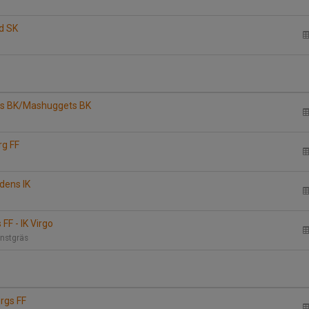
ed SK
ers BK/Mashuggets BK
rg FF
edens IK
FF - IK Virgo
onstgräs
orgs FF