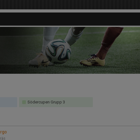
Södercupen Grupp 3
irgo
gräs