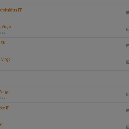
Krokslätts FF
K Virgo
gräs
s SK
 Virgo
 Virgo
gräs
cke IF
er