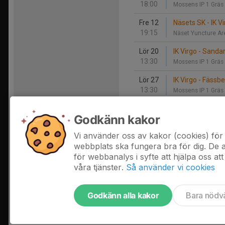
18:00
Mossens IP 1 Gräs
Fre 12
Näsets SK - IK V
19:15
Näset Yuncture A
Lör 20
IK Virgo - Sanda
13:30
Mossens IP 1 Gräs
Lör 27
IK Virgo - Fässbe
13:30
Mossens IP 1 Gräs
Godkänn kakor
Oktober
Vi använder oss av kakor (cookies) för 
Sön 5
Mölnlycke IF - IK
webbplats ska fungera bra för dig. De
14:15
Djupedalsplan B K
för webbanalys i syfte att hjälpa oss att
våra tjänster.
Så använder vi cookies
Godkänn alla kakor
Bara nödv
Tjäna pengar till laget