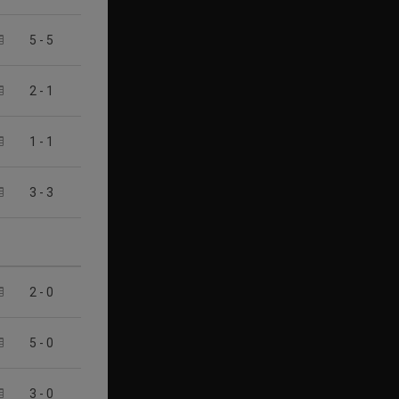
5
-
5
2
-
1
1
-
1
3
-
3
2
-
0
5
-
0
3
-
0