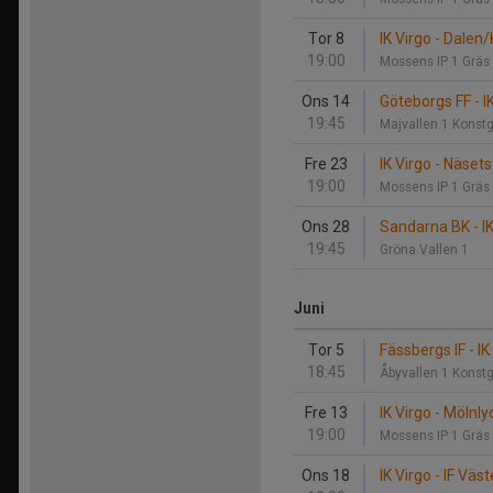
Tor 8
IK Virgo - Dalen/
19:00
Mossens IP 1 Gräs
Ons 14
Göteborgs FF - I
19:45
Majvallen 1 Konst
Fre 23
IK Virgo - Näset
19:00
Mossens IP 1 Gräs
Ons 28
Sandarna BK - IK
19:45
Gröna Vallen 1
Juni
Tor 5
Fässbergs IF - IK
18:45
Åbyvallen 1 Konst
Fre 13
IK Virgo - Mölnly
19:00
Mossens IP 1 Gräs
Ons 18
IK Virgo - IF Väst