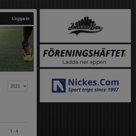
Logga in
1
-
4