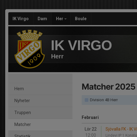
IK Virgo
Dam
Her
Boule
IK VIRGO
Herr
Matcher 2025
Hem
Division 4B Herr
Nyheter
Truppen
Februari
Matcher
Lör 22
Sjövalla FK - IK V
12:00
Lindevi IP 1 Konst
Statistik