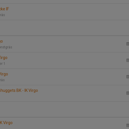
cke IF
gräs
go
onstgräs
Virgo
er 1
Virgo
gräs
uggets BK - IK Virgo
IK Virgo