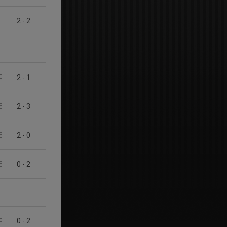
2
-
2
2
-
1
2
-
3
2
-
0
0
-
2
0
-
2