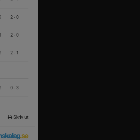
2
-
0
2
-
0
2
-
1
0
-
3
Skriv ut