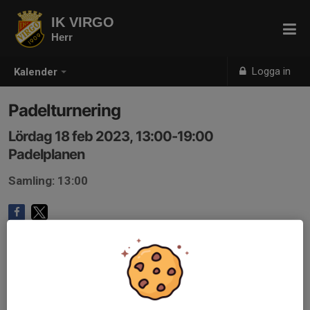
IK VIRGO
Herr
Logga in
Kalender
Padelturnering
Lördag 18 feb 2023, 13:00-19:00
Padelplanen
Samling: 13:00