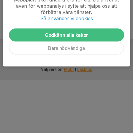
även för webbanalys i syfte att hjälpa oss att
förbättra våra tjänster.
Så använder vi cookies
Godkänn alla kakor
Bara nödvändiga
För
smarta
idrottsföreningar
Välj version:
Mobil
|
Desktop