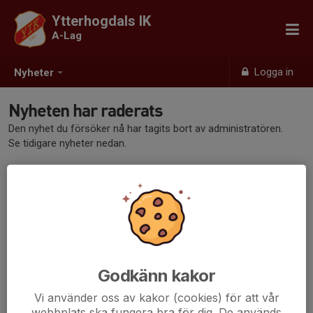
Ytterhogdals IK
A-Lag
Logga in
Nyheter
Nyheten har raderats
Den nyhet du försöker nå har tagits bort av administratören.
Se tidigare nyheter nedan.
Tidigare nyheter
Det finns inga tidigare nyheter
Godkänn kakor
Vi använder oss av kakor (cookies) för att vår
webbplats ska fungera bra för dig. De används