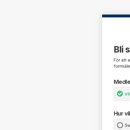
Bli
För att 
formulär
Medl
s
Hur vi
Sw