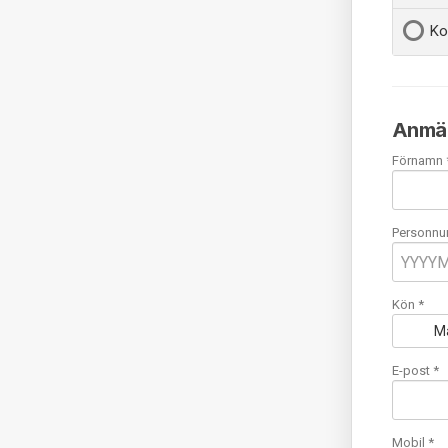
Ko
Anmäl
Förnamn 
Personnu
Kön *
M
E-post
*
Mobil
*