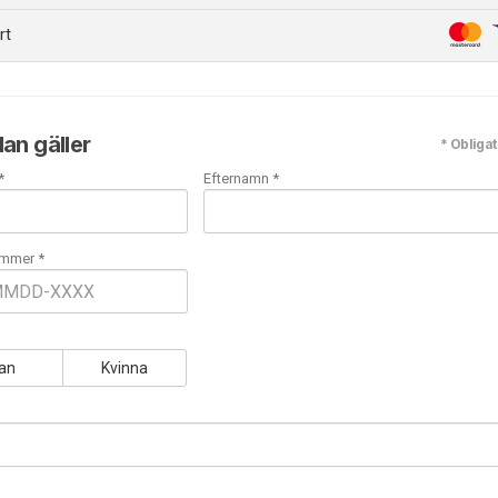
rt
an gäller
* Obligat
*
Efternamn *
mmer *
an
Kvinna