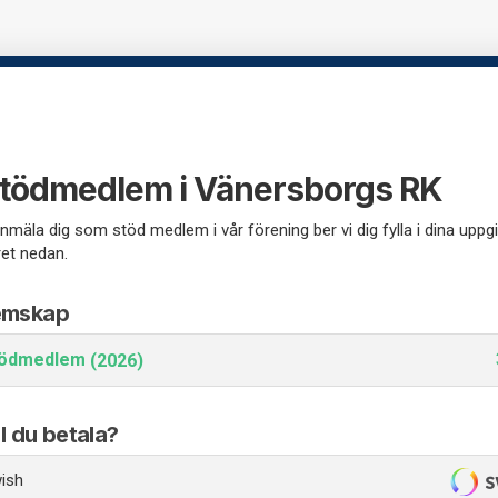
 stödmedlem i Vänersborgs RK
anmäla dig som stöd medlem i vår förening ber vi dig fylla i dina uppgif
et nedan.
emskap
tödmedlem
(2026)
ll du betala?
ish