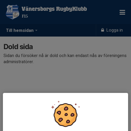
Vänersborgs RugbyKlubb
F15
Logga in
Till hemsidan
Dold sida
Sidan du försöker nå är dold och kan endast nås av föreningens
administratörer.