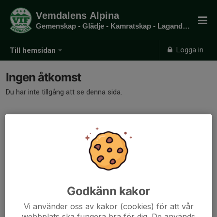
Vemdalens Alpina
Gemenskap - Glädje - Kamratskap - Laganda sedan 1977
Logga in
Till hemsidan
Ingen åtkomst
Du har inte tillgång att se denna sida.
Godkänn kakor
Vi använder oss av kakor (cookies) för att vår
webbplats ska fungera bra för dig. De används