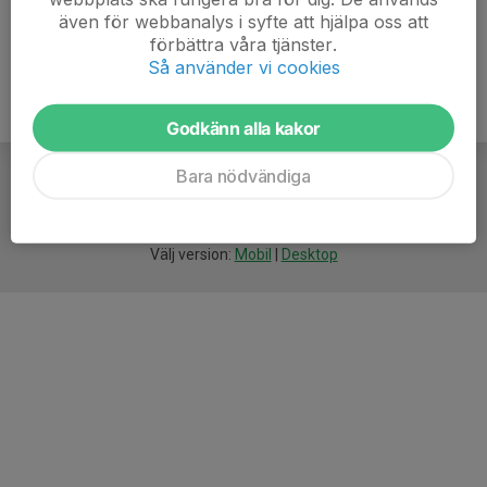
även för webbanalys i syfte att hjälpa oss att
förbättra våra tjänster.
Så använder vi cookies
Godkänn alla kakor
Bara nödvändiga
För
smarta
idrottsföreningar
Välj version:
Mobil
|
Desktop