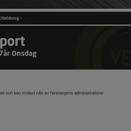
Utbildning
port
17år Onsdag
old och kan endast nås av föreningens administratörer.