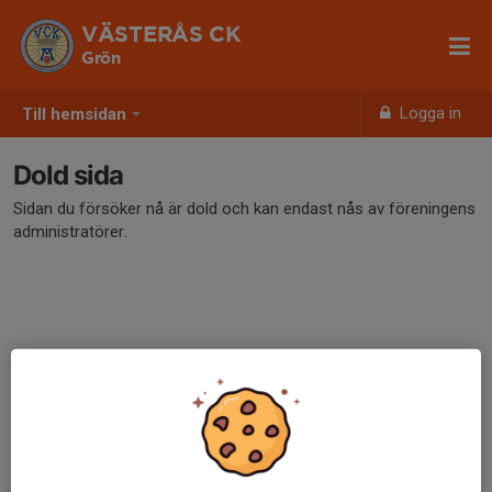
VÄSTERÅS CK
Grön
Logga in
Till hemsidan
Dold sida
Sidan du försöker nå är dold och kan endast nås av föreningens
administratörer.