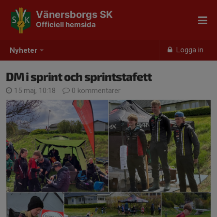
Vänersborgs SK
Officiell hemsida
Logga in
Nyheter
DM i sprint och sprintstafett
15 maj, 10:18
0 kommentarer