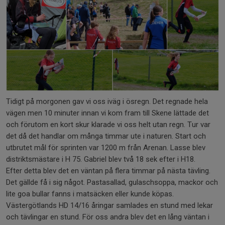
Tidigt på morgonen gav vi oss iväg i ösregn. Det regnade hela
vägen men 10 minuter innan vi kom fram till Skene lättade det
och förutom en kort skur klarade vi oss helt utan regn. Tur var
det då det handlar om många timmar ute i naturen. Start och
utbrutet mål för sprinten var 1200 m från Arenan. Lasse blev
distriktsmästare i H 75. Gabriel blev två 18 sek efter i H18.
Efter detta blev det en väntan på flera timmar på nästa tävling.
Det gällde få i sig något. Pastasallad, gulaschsoppa, mackor och
lite goa bullar fanns i matsäcken eller kunde köpas.
Västergötlands HD 14/16 åringar samlades en stund med lekar
och tävlingar en stund. För oss andra blev det en lång väntan i