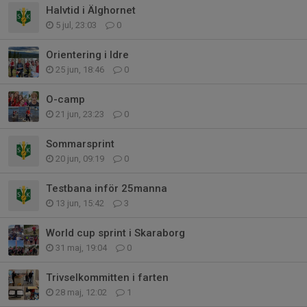
Halvtid i Älghornet
5 jul, 23:03
0
Orientering i Idre
25 jun, 18:46
0
O-camp
21 jun, 23:23
0
Sommarsprint
20 jun, 09:19
0
Testbana inför 25manna
13 jun, 15:42
3
World cup sprint i Skaraborg
31 maj, 19:04
0
Trivselkommitten i farten
28 maj, 12:02
1