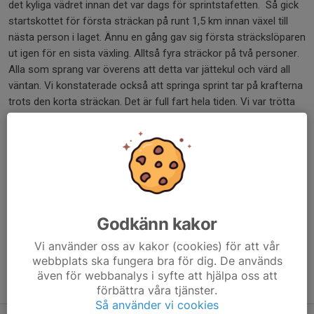
det kyliga vädret innan det var dags för sprintstafetten. Så gick
startskottet för första sträckan på runt 1,5 km innan växel till
nästa person i laget. Ännu en gång gav sig första sträckslöparen
ut igen för en sista växling. Alltså fyra sträckor på två personer.
Alla som sprang var överens att detta var jättekul och värd all
väntan. Vi konstaterade också att springa sprint tar på krafterna
trots den korta sträckan. Det är full fart hela tiden. Vi var trötta
efter en lång dag.
Nu väntar flera sprinttävlingar. Närmast BohuslänDals sprint-DM i
Lilla Edet där vi västgötar kan delta utom tävlan om DM tecken
dock.
Dela nyhet
Godkänn kakor
Vi använder oss av kakor (cookies) för att vår
webbplats ska fungera bra för dig. De används
även för webbanalys i syfte att hjälpa oss att
Tidigare nyheter
förbättra våra tjänster.
Så använder vi cookies