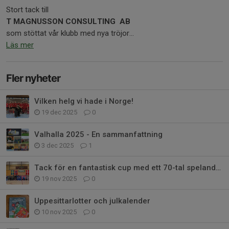
Stort tack till
T MAGNUSSON CONSULTING AB
som stöttat vår klubb med nya tröjor...
Läs mer
Fler nyheter
Vilken helg vi hade i Norge!
19 dec 2025
0
Valhalla 2025 - En sammanfattning
3 dec 2025
1
Tack för en fantastisk cup med ett 70-tal spelande ungdomar!
19 nov 2025
0
Uppesittarlotter och julkalender
10 nov 2025
0