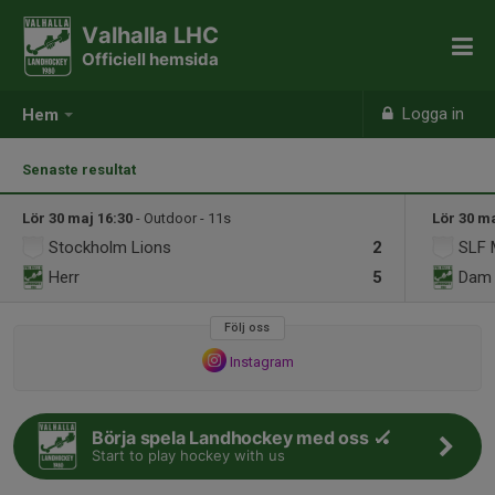
Valhalla LHC
Officiell hemsida
Logga in
Hem
Senaste resultat
Lör 30 maj 16:30
- Outdoor - 11s
Lör 30 ma
Stockholm Lions
2
SLF 
Herr
5
Dam
Följ oss
Instagram
Börja spela Landhockey med oss 🏑
Start to play hockey with us