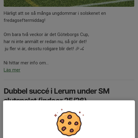
Härligt att se så många ungdommar i solskenet en
fredagseftermiddag!
Om bara två veckor är det Göteborgs Cup,
har ni inte anmält er redan nu, så gör det!
ju fler vi är, desstu roligare blir det! 🎉🏑
Ni hittar mer info om...
Läs mer
Dubbel succé i Lerum under SM
slutspelet (indoor 25/26)
10 mar, 14:00
0 kommentarer