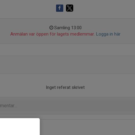
Samling 13:00
Anmälan var öppen för lagets medlemmar.
Logga in här
Inget referat skrivet