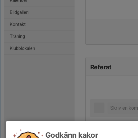
Kalender
Bildgalleri
Kontakt
Träning
Klubblokalen
Referat
Godkänn kakor