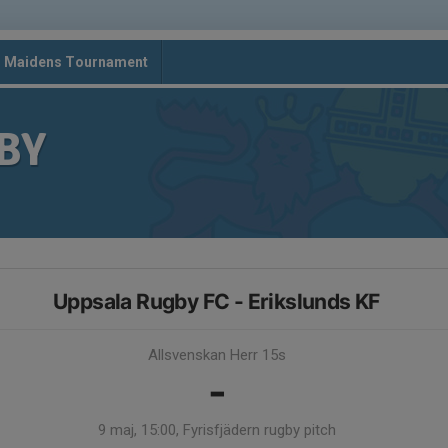
d Maidens Tournament
BY
Uppsala Rugby FC - Erikslunds KF
Allsvenskan Herr 15s
-
9 maj, 15:00, Fyrisfjädern rugby pitch