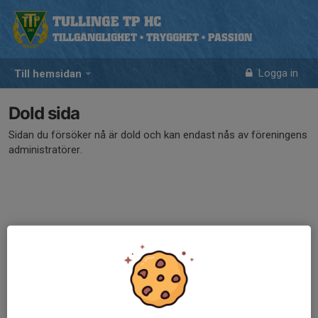
TULLINGE TP HC
TILLGÄNGLIGHET • TRYGGHET • PASSION
Logga in
Till hemsidan
Dold sida
Sidan du försöker nå är dold och kan endast nås av föreningens
administratörer.