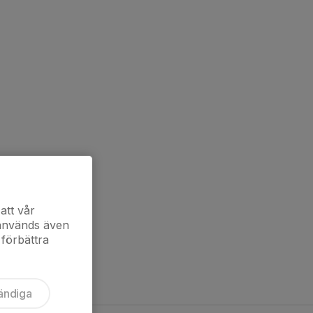
att vår
 används även
 förbättra
ändiga