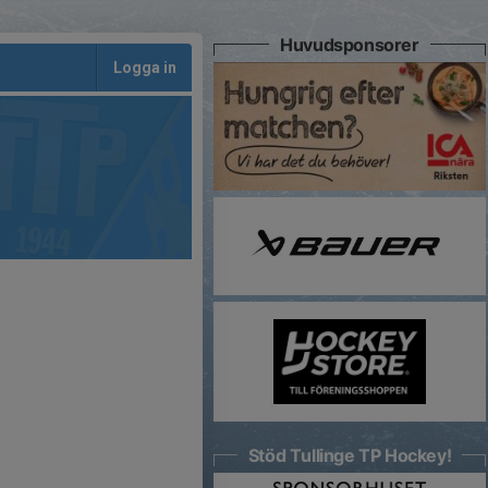
Huvudsponsorer
Logga in
Stöd Tullinge TP Hockey!