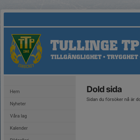
TULLINGE TP
TILLGÄNGLIGHET • TRYGGHET 
Dold sida
Hem
Sidan du försöker nå är d
Nyheter
Våra lag
Kalender