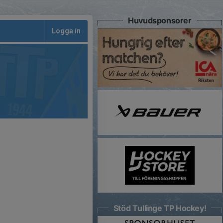
Huvudsponsorer
Logga in
Stöd Tullinge TP Hockey!