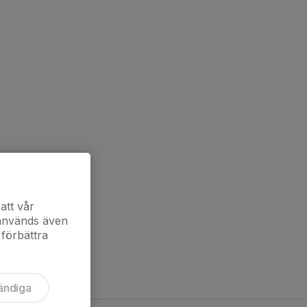
att vår
 används även
 förbättra
ändiga