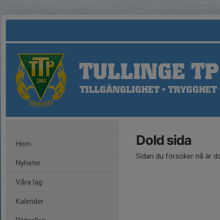
TULLINGE TP
TILLGÄNGLIGHET • TRYGGHET 
Dold sida
Hem
Sidan du försöker nå är d
Nyheter
Våra lag
Kalender