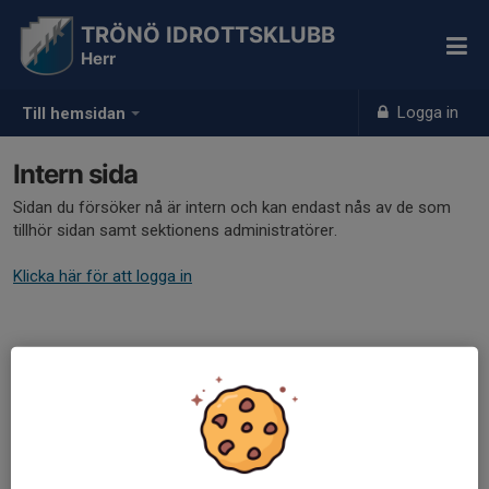
TRÖNÖ IDROTTSKLUBB
Herr
Logga in
Till hemsidan
Intern sida
Sidan du försöker nå är intern och kan endast nås av de som
tillhör sidan samt sektionens administratörer.
Klicka här för att logga in