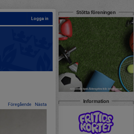
Stötta föreningen
Logga in
Information
Föregående
Nästa