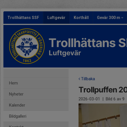
Trollhättans SSF
Luftgevär
Korthåll
Gevär 300 m
Trollhättans 
Luftgevär
Tillbaka
Hem
Trollpuffen 2
Nyheter
2026-03-01
|
Bild
6
av 9
Kalender
Bildgalleri