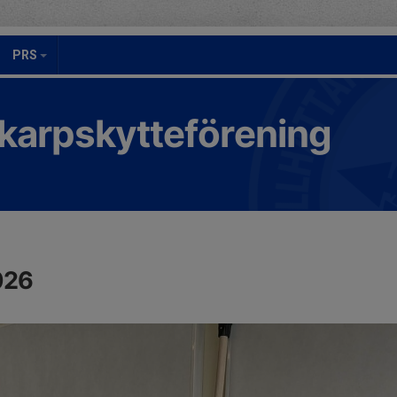
PRS
Skarpskytteförening
026