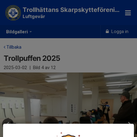
Trollhättans Skarpskytteförening
Luftgevär
Logga in
Bildgalleri
Tillbaka
Trollpuffen 2025
2025-03-02
|
Bild
4
av 12