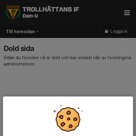
TROLLHÄTTANS IF
Dam-U
Logga in
Till hemsidan
Dold sida
Sidan du försöker nå är dold och kan endast nås av föreningens
administratörer.