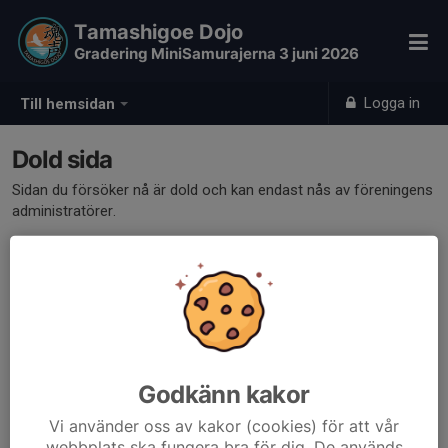
Tamashigoe Dojo
Gradering MiniSamurajerna 3 juni 2026
Logga in
Till hemsidan
Dold sida
Sidan du försöker nå är dold och kan endast nås av föreningens
administratörer.
Godkänn kakor
Vi använder oss av kakor (cookies) för att vår
webbplats ska fungera bra för dig. De används