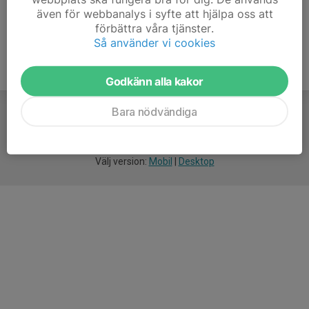
även för webbanalys i syfte att hjälpa oss att
förbättra våra tjänster.
Så använder vi cookies
Godkänn alla kakor
Bara nödvändiga
För
smarta
idrottsföreningar
Välj version:
Mobil
|
Desktop