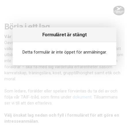
Börja i ett lag
Formuläret är stängt
Vår ungdomsverksamhet är öppen för alla... 🖤💛
Oavsett ambitionsnivå, vi strävar efter att skapa en
välkomnande miljö. Våra ledare följer TAIF-tråden och har rätt
Detta formulär är inte öppet för anmälningar.
utbildning för att ge varje individ en positiv upplevelse. Även om
inte alla når A-laget, är vårt mål att alla – spelare, ledare och
föräldrar – ska få med sig värdefulla erfarenheter såsom
kamratskap, träningslära, kost, grupptillhörighet samt etik och
moral.
Som ledare, förälder eller spelare förväntas du ta del av och
följa vår TAIF-tråd, som finns under
dokument
. Tillsammans
ser vi till att den efterlevs.
Välj önskat lag nedan och fyll i formuläret för att göra en
intresseanmälan.