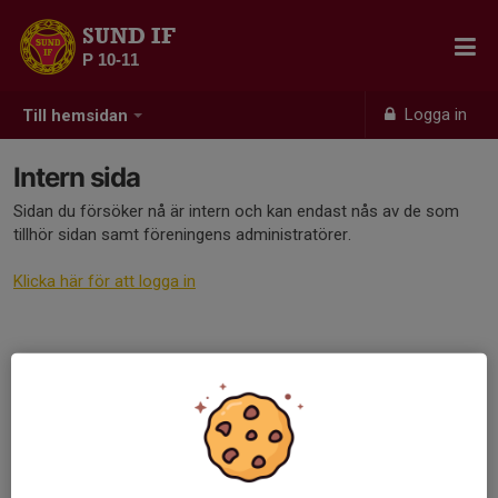
SUND IF
P 10-11
Logga in
Till hemsidan
Intern sida
Sidan du försöker nå är intern och kan endast nås av de som
tillhör sidan samt föreningens administratörer.
Klicka här för att logga in