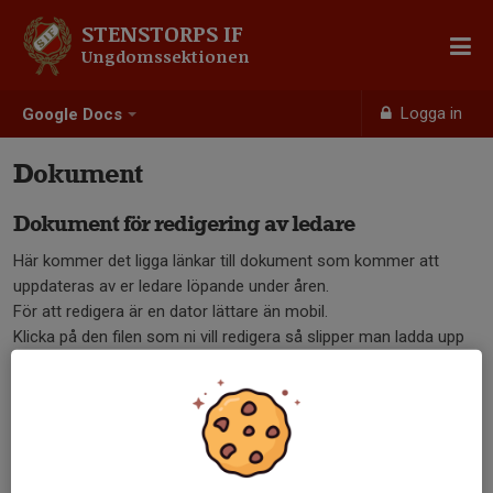
STENSTORPS IF
Ungdomssektionen
Logga in
Google Docs
Dokument
Dokument för redigering av ledare
Här kommer det ligga länkar till dokument som kommer att
uppdateras av er ledare löpande under åren.
För att redigera är en dator lättare än mobil.
Klicka på den filen som ni vill redigera så slipper man ladda upp
nya hela tiden.
Info tränare/lagföräldrar 2021
Uthyrningskort