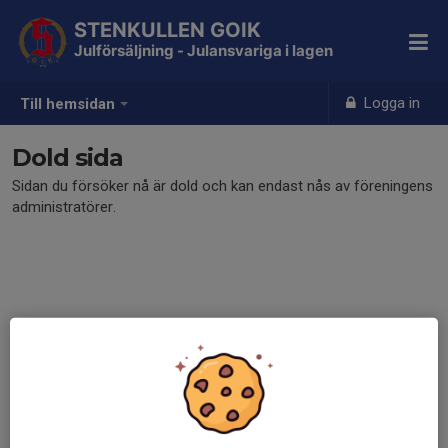
STENKULLEN GOIK
Julförsäljning - Julansvariga i lagen
Logga in
Till hemsidan
Dold sida
Sidan du försöker nå är dold och kan endast nås av föreningens
administratörer.