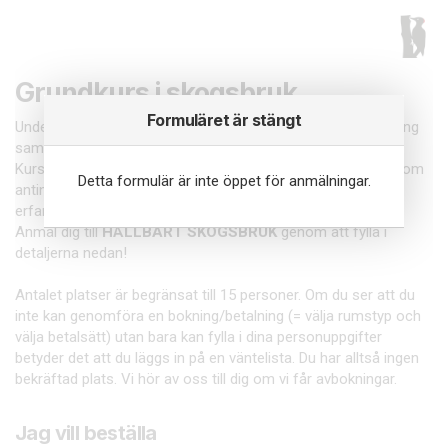
Grundkurs i skogsbruk
Formuläret är stängt
Under hösten startar Spillkråkan två kurser: en grundutbildning
samt en kurs i hållbart skogsbruk.
Kursen
HÅLLBART SKOGBRUK
vänder sig till Spillkråkor som
Detta formulär är inte öppet för anmälningar.
antingen gått Spillkråkans grundutbildning eller har viss
erfarenhet kring skogsbruk.
Anmäl dig till
HÅLLBART SKOGSBRUK
genom att fylla i
detaljerna nedan!
Antalet platser är begränsat till 15 personer. Om du ser att du
inte kan genomföra en bokning/betalning (= välja rumstyp och
välja betalsätt) utan bara kan fylla i dina personuppgifter
betyder det att du läggs in på en väntelista. Du har alltså ingen
bekräftad plats. Vi hör av oss till dig om vi får avbokningar.
Jag vill beställa