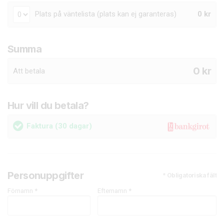
Plats på väntelista (plats kan ej garanteras)
0 kr
Summa
0
kr
Att betala
Hur vill du betala?
Faktura
(30 dagar)
Personuppgifter
* Obligatoriska fält
Förnamn *
Efternamn *