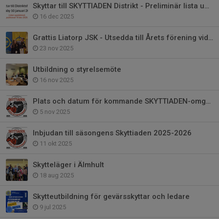
Skyttar till SKYTTIADEN Distrikt - Preliminär lista uppd 16 dec.
16 dec 2025
Grattis Liatorp JSK - Utsedda till Årets förening vid Skytteforum 2025
23 nov 2025
Utbildning o styrelsemöte
16 nov 2025
Plats och datum för kommande SKYTTIADEN-omgångar.
5 nov 2025
Inbjudan till säsongens Skyttiaden 2025-2026
11 okt 2025
Skytteläger i Älmhult
18 aug 2025
Skytteutbildning för gevärsskyttar och ledare
9 jul 2025