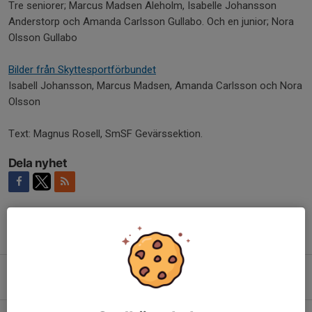
Tre seniorer; Marcus Madsen Aleholm, Isabelle Johansson
Anderstorp och Amanda Carlsson Gullabo. Och en junior; Nora
Olsson Gullabo
Bilder från Skyttesportförbundet
Isabell Johansson, Marcus Madsen, Amanda Carlsson och Nora
Olsson
Text: Magnus Rosell, SmSF Gevärssektion.
Dela nyhet
Tidigare nyheter
Ministerbesök på Lövåsens skjutbana i Växjö
5 aug, 22:20