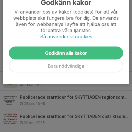
Godkänn kakor
Rapport från Veteran SM, gevär i Eskilstuna.
5 aug, 16:32
Vi använder oss av kakor (cookies) för att vår
webbplats ska fungera bra för dig. De används
En rapport från SM Sport 50 och 300 m i Västerås
även för webbanalys i syfte att hjälpa oss att
3 aug, 16:52
förbättra våra tjänster.
Så använder vi cookies
Förbundsårsmöte SvSF
15 maj, 12:02
Godkänn alla kakor
Årsmöte 2026
Bara nödvändiga
20 mar, 12:45
Skol-SM 2026
1 feb, 19:41
Publicerade starttider för SKYTTIADEN regionsomg i Sjöbo 7 februari.
25 jan, 16:45
Publicerade starttider för SKYTTIADEN distriktsomg hittas nu i SkytteTA
22 dec 2025