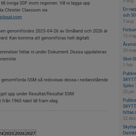
5 aug
ll övriga SDF inom regionen. Vill ni lägga upp
En rap
ta Christer Claesson via
och 30
icloud.com
3 aug
Förbu
sen genomfördes 2025-04-26 av Småland och 2026 är
15 maj
 värd. Kan komma att genomföras helt digitalt.
Årsmö
20 ma
ämmelser hittar ni under Dokument. Dessa uppdateras
ionsmöte.
Skol-
1 feb
Publice
ver genomförda SSM så redovisas dessa i nedanstående
SKYTT
Sjöbo 7
25 jan
högst upp under Resultat/Resultat SSM.
Publice
 från 1960-talet till fram idag.
SKYTT
hittas
22 dec
Skytta
Distrik
24
2025
2026
2027