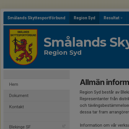
Smålands Skyttesportförbund
Region Syd
Resultat
Smålands Sky
Region Syd
Allmän inform
Hem
Region Syd består av Ble
Dokument
Representanter från distr
och tävlingsbestämmelser.
Kontakt
dessa tar fram arrangörer
Information om vår verks
Blekinge SF