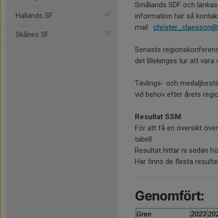
Smålands SDF och länkas ti
Hallands SF
information här så kontak
mail:
christer_claesson@
Skånes SF
Senaste regionskonferen
det Blekinges tur att vara
Tävlings- och medaljbest
vid behov efter årets reg
Resultat SSM
För att få en översikt ö
tabell.
Resultat hittar ni sedan 
Här finns de flesta resultat
Genomfört:
Gren
2023
20