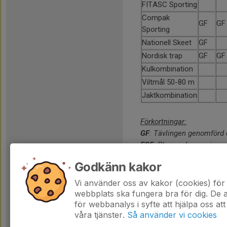
FITASC Sporting
Compak
GF
GF
Sporting
Nationell Skeet
GF
Nordisk trap
GF
GF
Kulkombination
Viltmål 50-80 m
Jaktkombination
Förkortningar:
GF
: Tävlingen genomförd 
EGF
: Planerad men ej gen
TOM ruta, ja det betyder h
Godkänn kakor
Ansvarigt distrikt: Bl, Bl
Vi använder oss av kakor (cookies) för 
webbplats ska fungera bra för dig. De
för webbanalys i syfte att hjälpa oss att
våra tjänster.
Så använder vi cookies