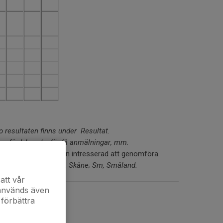
o resultaten finns under Resultat.
omförd, kanske för få anmälningar, mm.
elt enkelt Tomt. Ingen intresserad att genomföra.
ekinge; Ha, Halland; Sk, Skåne; Sm, Småland.
att vår
 används även
 förbättra