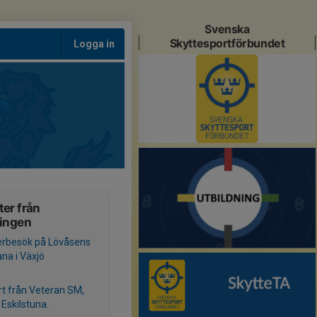
Svenska
Skyttesportförbundet
Logga in
er från
ningen
erbesök på Lövåsens
ana i Växjö
t från Veteran SM,
 Eskilstuna.