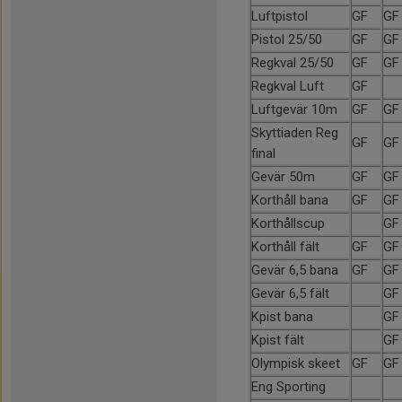
Luftpistol
GF
GF
Pistol 25/50
GF
GF
Regkval 25/50
GF
GF
Regkval Luft
GF
Luftgevär 10m
GF
GF
Skyttiaden Reg
GF
GF
final
Gevär 50m
GF
GF
Korthåll bana
GF
GF
Korthållscup
GF
Korthåll fält
GF
GF
Gevär 6,5 bana
GF
GF
Gevär 6,5 fält
GF
Kpist bana
GF
Kpist fält
GF
Olympisk skeet
GF
GF
Eng Sporting