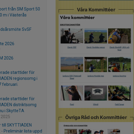
port från SM Sport 50
Våra Kommittéer
0 m i Västerås
ndsårsmöte SvSF
te 2026
r
SM 2026
rade starttider för
IADEN regionsomg i
 februari.
rade starttider för
IADEN distriktsomg
 nu i SkytteTA
Övriga Råd och Kommittéer
 2025
r till SKYTTIADEN
t - Preliminär lista uppd