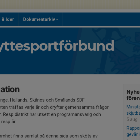
Bilder
Dokumentarkiv
ttesportförbund
ation
Nyhet
före
kinge, Hallands, Skånes och Smålands SDF.
ikten träffas varje år och dryftar gemensamma frågor
Minist
skjutb
 Resp distrikt har utsett en programansvarig och
5 aug
 resp år.
Rappor
gevär i
amhet finns samlat på denna sida som sköts av