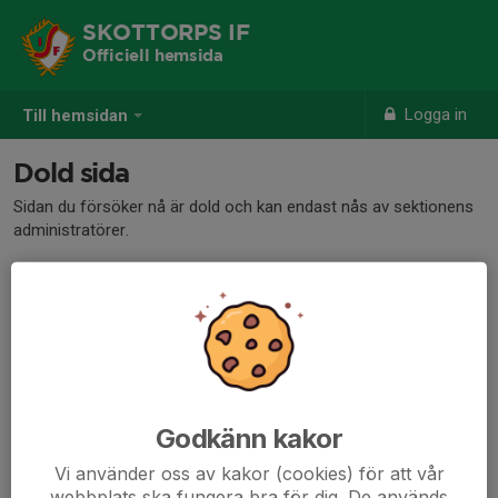
SKOTTORPS IF
Officiell hemsida
Logga in
Till hemsidan
Dold sida
Sidan du försöker nå är dold och kan endast nås av sektionens
administratörer.
Godkänn kakor
Vi använder oss av kakor (cookies) för att vår
webbplats ska fungera bra för dig. De används