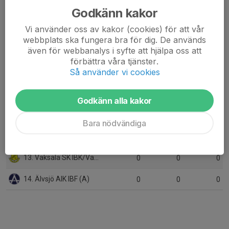
6. Väsby AIK
8
-3
10
Godkänn kakor
Vi använder oss av kakor (cookies) för att vår
7. IK Sirius FBC
8
-2
9
webbplats ska fungera bra för dig. De används
även för webbanalys i syfte att hjälpa oss att
8. FBC Sollentuna (B)
9
-8
9
förbättra våra tjänster.
Så använder vi cookies
9. Sköndals IK
9
-13
9
10. Järfälla Bele IBK
9
-21
1
Godkänn alla kakor
11. Huddinge IBS
0
0
0
Bara nödvändiga
12. Täby FC (B)
0
0
0
13. Vaksala SK IBK/Vaksala SK
0
0
0
14. Älvsjö AIK IBF (A)
0
0
0