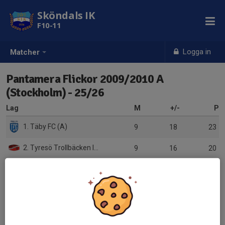
Sköndals IK
F10-11
Logga in
Matcher
Pantamera Flickor 2009/2010 A
(Stockholm) - 25/26
Lag
M
+/-
P
1. Täby FC (A)
9
18
23
2. Tyresö Trollbäcken IBK
9
16
20
3. FBC Sollentuna (A)
9
8
19
4. Älvsjö AIK IBF (B)
9
5
15
5. Hässelby SK IBK
9
0
11