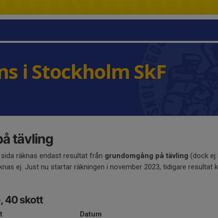
s i Stockholm SkF
å tävling
 sida räknas endast resultat från
grundomgång på tävling
(dock ej
äknas ej. Just nu startar räkningen i november 2023, tidigare resultat 
, 40 skott
t
Datum