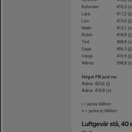
Kulvinder
410,3 (s
Lara
417,2 (j)
Leo
419,0 (j)
Malin
415,1 (s
Robin
418,8 (j)
Ted
408,8 (s
Saga
406,5 (j)
Vanja
416,9 (j)
Wilma
398,8 (s
Högst PB just nu:
Adina: 425,6 (j)
Adina: 418,8 (s)
j = jacka tillåten
s = jacka ej tillåten
Luftgevär stå, 40 