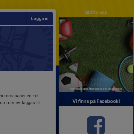
Stötta oss
Logga in
 hemmabaneserie el.
Vi finns på Facebook!
kommer ev. läggas till