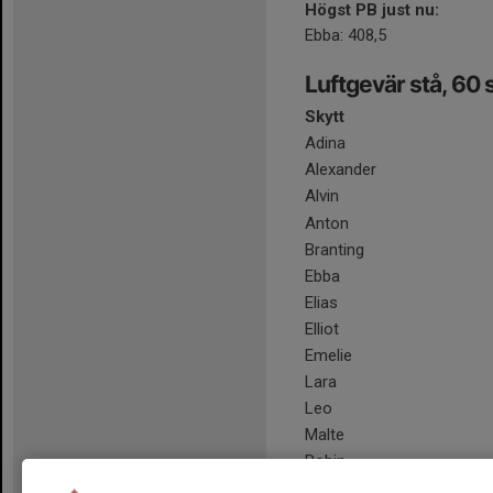
Högst PB just nu:
Ebba: 408,5
Luftgevär stå, 60 
Skytt
Adina
Alexander
Alvin
Anton
Branting
Ebba
Elias
Elliot
Emelie
Lara
Leo
Malte
Robin
Wilma