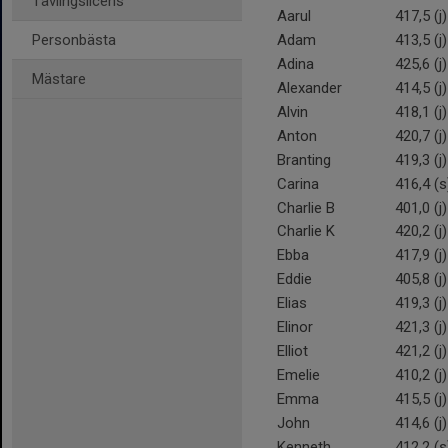
Tävlingslicens
Aarul
417,5 (j)
Personbästa
Adam
413,5 (j)
Adina
425,6 (j)
Mästare
Alexander
414,5 (j)
Alvin
418,1 (j)
Anton
420,7 (j)
Branting
419,3 (j)
Carina
416,4 (s
Charlie B
401,0 (j)
Charlie K
420,2 (j)
Ebba
417,9 (j)
Eddie
405,8 (j)
Elias
419,3 (j)
Elinor
421,3 (j)
Elliot
421,2 (j)
Emelie
410,2 (j)
Emma
415,5 (j)
John
414,6 (j)
Kenneth
412,2 (s