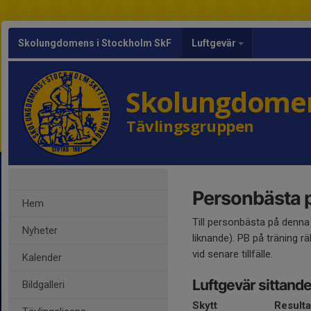
Skolungdomens i Stockholm SkF
Luftgevär
Skolungdomen
Tävlingsgruppen
Personbästa p
Hem
Till personbästa på denna
Nyheter
liknande). PB på träning r
vid senare tillfälle.
Kalender
Luftgevär sittande
Bildgalleri
Skytt
Resulta