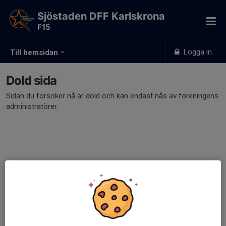
Sjöstaden DFF Karlskrona
F15
Logga in
Till hemsidan
Dold sida
Sidan du försöker nå är dold och kan endast nås av föreningens
administratörer.