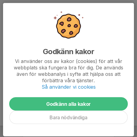
För bokning av lediga tider kontakta
istider@sdehockey.se
För frågor kring kostnad för hyra hänvisas
till
ekonomi@sdehockey.se
Bokning av hallar och lokaler
Gym, gymnastikhallar och övriga lokaler hanteras av Danderyds
Godkänn kakor
kommun. Förenings- och lagbokningar skall dock
alltid
bokas
via SDE kansli.
Vi använder oss av kakor (cookies) för att vår
webbplats ska fungera bra för dig. De används
Maila
marie.stensio@sdehockey.se
med er förfrågan.
även för webbanalys i syfte att hjälpa oss att
förbättra våra tjänster.
Här ser ni lokaler och lediga tider:
Så använder vi cookies
ibgo - Danderyds Kommun
Godkänn alla kakor
Bara nödvändiga