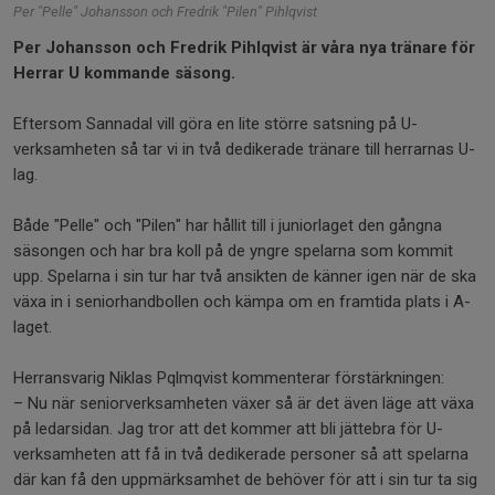
Per "Pelle" Johansson och Fredrik "Pilen" Pihlqvist
Per Johansson och Fredrik Pihlqvist är våra nya tränare för
Herrar U kommande säsong.
Eftersom Sannadal vill göra en lite större satsning på U-
verksamheten så tar vi in två dedikerade tränare till herrarnas U-
lag.
Både "Pelle" och "Pilen" har hållit till i juniorlaget den gångna
säsongen och har bra koll på de yngre spelarna som kommit
upp. Spelarna i sin tur har två ansikten de känner igen när de ska
växa in i seniorhandbollen och kämpa om en framtida plats i A-
laget.
Herransvarig Niklas Pqlmqvist kommenterar förstärkningen:
– Nu när seniorverksamheten växer så är det även läge att växa
på ledarsidan. Jag tror att det kommer att bli jättebra för U-
verksamheten att få in två dedikerade personer så att spelarna
där kan få den uppmärksamhet de behöver för att i sin tur ta sig