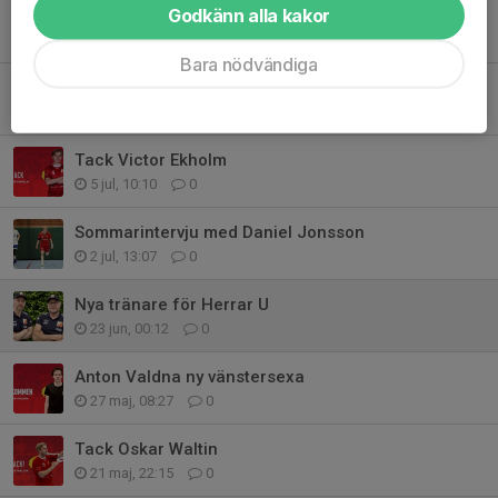
Godkänn alla kakor
Sommarintervju med Thomas Brejding
16 jul, 23:03
0
Bara nödvändiga
Sommarintervju med Lukas Östberg
10 jul, 19:53
0
Tack Victor Ekholm
5 jul, 10:10
0
Sommarintervju med Daniel Jonsson
2 jul, 13:07
0
Nya tränare för Herrar U
23 jun, 00:12
0
Anton Valdna ny vänstersexa
27 maj, 08:27
0
Tack Oskar Waltin
21 maj, 22:15
0