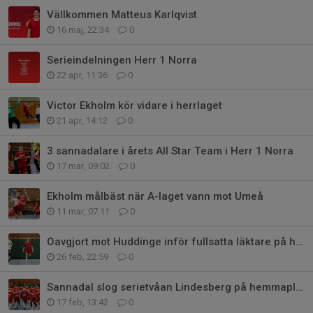
Vällkommen Matteus Karlqvist
16 maj, 22:34
0
Serieindelningen Herr 1 Norra
22 apr, 11:36
0
Victor Ekholm kör vidare i herrlaget
21 apr, 14:12
0
3 sannadalare i årets All Star Team i Herr 1 Norra
17 mar, 09:02
0
Ekholm målbäst när A-laget vann mot Umeå
11 mar, 07:11
0
Oavgjort mot Huddinge inför fullsatta läktare på hemmaplan
26 feb, 22:59
0
Sannadal slog serietvåan Lindesberg på hemmaplan
17 feb, 13:42
0