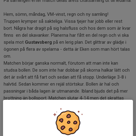
På samlingen efter match delas årets citatsamling ut till ledarna.
Hem, sömn, måndag, VM-vinst, regn och ny samling!
Truppen krymper så sakteliga. Vissa tjejer har jobb eller rest
bort. Några har dragit på sig halsfluss och hos dem som är kvar
finns en del skavanker. Planerna har fått en del regn och vi ska
spela mot
Gustavsberg
på en lerig plan. Det glittrar av glädje i
ögonen på flera av spelarna - detta är Eken som man hört talas
om.
Matchen börjar ganska normalt, förutom att man inte kan
studsa bollen. De som inte har dobbar på skorna halkar lätt och
det är svårt att få fart och sedan att få stopp. Underläge 3-8 i
halvtid. Sedan kommer en rejäl störtskur. Bollen är hal och
passningar i båda lagen är utmanande. Ibland bjuds det på mer
brottning än bollsport. Matchen slutar 4-14 men det skrattas
och delas ut kramar efter slutsignalen. Vi tar en gemensam
lagbild tillsammans med Gustavsberg.
Säsongens och cupens sista match blir ett returmöte mot
Årsta
. Trots att det är kyligt och blött så är humöret på topp.