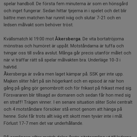
spelar handboll. De första fem minuterna är som en hönsgård
och inget fungerar. Sedan hittar tjejerna in i spelet och det blir
bättre men matchen har runnit iväg och slutar 7-21 och en
ledsen målvakt som behöver tröst.
Kvällsmatch kl 19:00 mot
Åkersberga
. De vita bortatröjorna
mönstras och humöret är uppåt. Motståndarna är tuffa och
tvingar oss till svåra avslut. Många går precis utanför målet och
när vi träffar rätt så spelar målvakten bra. Underläge 10-3 i
halvtid.
Åkersberga är svåra men laget kämpar på. SSK ger inte upp.
Majken sliter hårt på sin högerkant och en episod är när hon
gång på gång gör genombrott och för frikast på frikast med sig.
Försvararen blir tillsagd av domaren och sedan får hon med sig
en straff! Trägen vinner. I en senare situation sliter Solvi centralt
och 4 motståndare försöker stå emot genom att hänga på
henne. Solvi får trots allt iväg ett skott men tyvärr inte i mål.
Förlust 17-7 men det var underhållande.