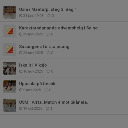
Usm i Mantorp, steg 3, dag 1
31 jan, 19:08
0
Karaktärsdanande adventshelg i Solna
29 nov 2025
0
Säsongens första poäng!
23 nov 2025
0
Iskallt i Viksjö
16 nov 2025
0
Uppsala på besök
9 nov 2025
0
USM i Alfta. Match 4 mot Skånela.
19 okt 2025
1