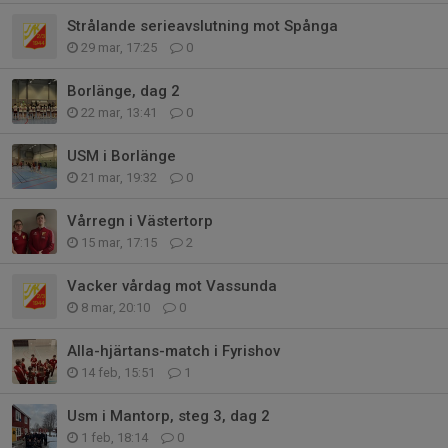
Strålande serieavslutning mot Spånga
29 mar, 17:25
0
Borlänge, dag 2
22 mar, 13:41
0
USM i Borlänge
21 mar, 19:32
0
Vårregn i Västertorp
15 mar, 17:15
2
Vacker vårdag mot Vassunda
8 mar, 20:10
0
Alla-hjärtans-match i Fyrishov
14 feb, 15:51
1
Usm i Mantorp, steg 3, dag 2
1 feb, 18:14
0