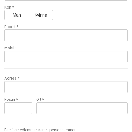
Kön *
Man
Kvinna
E-post
*
Mobil
*
Adress *
Postnr *
Ort *
Familjemedlemmar, namn, personnummer: