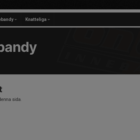
ebandy
Knatteliga
bandy
t
 denna sida.