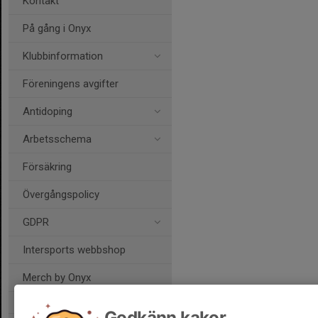
Kontakt
På gång i Onyx
Klubbinformation
Föreningens avgifter
Antidoping
Arbetsschema
Försäkring
Övergångspolicy
GDPR
Intersports webbshop
Merch by Onyx
Godkänn kakor