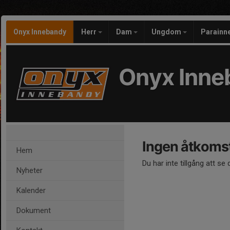
Onyx Innebandy
Herr
Dam
Ungdom
Parainn
Onyx Inne
Ingen åtkoms
Hem
Du har inte tillgång att se
Nyheter
Kalender
Dokument