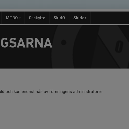
MTBO
O-skytte
SkidO
Skidor
OGSARNA
old och kan endast nås av föreningens administratörer.