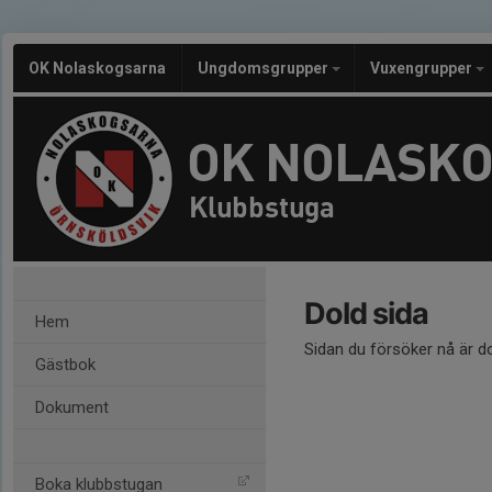
OK Nolaskogsarna
Ungdomsgrupper
Vuxengrupper
OK NOLASK
Klubbstuga
Dold sida
Hem
Sidan du försöker nå är d
Gästbok
Dokument
Boka klubbstugan